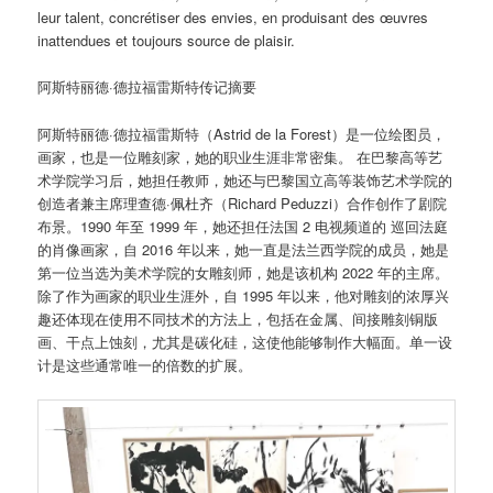
leur talent, concrétiser des envies, en produisant des œuvres
inattendues et toujours source de plaisir.
阿斯特丽德·德拉福雷斯特传记摘要
阿斯特丽德·德拉福雷斯特（Astrid de la Forest）是一位绘图员，
画家，也是一位雕刻家，她的职业生涯非常密集。 在巴黎高等艺
术学院学习后，她担任教师，她还与巴黎国立高等装饰艺术学院的
创造者兼主席理查德·佩杜齐（Richard Peduzzi）合作创作了剧院
布景。1990 年至 1999 年，她还担任法国 2 电视频道的 巡回法庭
的肖像画家，自 2016 年以来，她一直是法兰西学院的成员，她是
第一位当选为美术学院的女雕刻师，她是该机构 2022 年的主席。
除了作为画家的职业生涯外，自 1995 年以来，他对雕刻的浓厚兴
趣还体现在使用不同技术的方法上，包括在金属、间接雕刻铜版
画、干点上蚀刻，尤其是碳化硅，这使他能够制作大幅面。单一设
计是这些通常唯一的倍数的扩展。