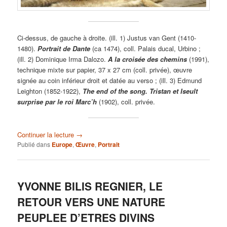
Ci-dessus, de gauche à droite. (ill. 1) Justus van Gent (1410-
1480).
Portrait de Dante
(ca 1474), coll. Palais ducal, Urbino ;
(ill. 2) Dominique Irma Dalozo.
A la croisée des chemins
(1991),
technique mixte sur papier, 37 x 27 cm (coll. privée), œuvre
signée au coin inférieur droit et datée au verso ; (ill. 3) Edmund
Leighton (1852-1922),
The end of the song. Tristan et Iseult
surprise par le roi Marc’h
(1902), coll. privée.
Continuer la lecture
→
Publié dans
Europe
,
Œuvre
,
Portrait
YVONNE BILIS REGNIER, LE
RETOUR VERS UNE NATURE
PEUPLEE D’ETRES DIVINS