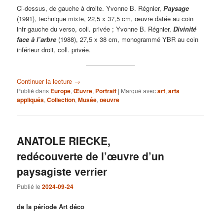
Ci-dessus, de gauche à droite. Yvonne B. Régnier,
Paysage
(1991), technique mixte, 22,5 x 37,5 cm, œuvre datée au coin
infr gauche du verso, coll. privée ; Yvonne B. Régnier,
Divinité
face à l’arbre
(1988), 27,5 x 38 cm, monogrammé YBR au coin
inférieur droit, coll. privée.
Continuer la lecture
→
Publié dans
Europe
,
Œuvre
,
Portrait
|
Marqué avec
art
,
arts
appliqués
,
Collection
,
Musée
,
oeuvre
ANATOLE RIECKE,
redécouverte de l’œuvre d’un
paysagiste verrier
Publié le
2024-09-24
de la période Art déco