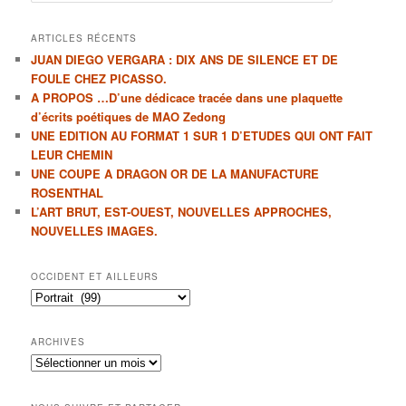
c
h
ARTICLES RÉCENTS
e
JUAN DIEGO VERGARA : DIX ANS DE SILENCE ET DE
r
FOULE CHEZ PICASSO.
c
A PROPOS …D’une dédicace tracée dans une plaquette
h
d’écrits poétiques de MAO Zedong
e
UNE EDITION AU FORMAT 1 SUR 1 D’ETUDES QUI ONT FAIT
LEUR CHEMIN
UNE COUPE A DRAGON OR DE LA MANUFACTURE
ROSENTHAL
L’ART BRUT, EST-OUEST, NOUVELLES APPROCHES,
NOUVELLES IMAGES.
OCCIDENT ET AILLEURS
Occident
et
ailleurs
ARCHIVES
Archives