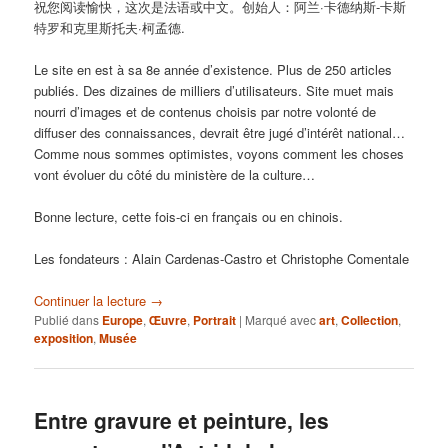
祝您阅读愉快，这次是法语或中文。创始人：阿兰·卡德纳斯-卡斯
特罗和克里斯托夫·柯孟德.
Le site en est à sa 8e année d’existence. Plus de 250 articles
publiés. Des dizaines de milliers d’utilisateurs. Site muet mais
nourri d’images et de contenus choisis par notre volonté de
diffuser des connaissances, devrait être jugé d’intérêt national…
Comme nous sommes optimistes, voyons comment les choses
vont évoluer du côté du ministère de la culture…
Bonne lecture, cette fois-ci en français ou en chinois.
Les fondateurs : Alain Cardenas-Castro et Christophe Comentale
Continuer la lecture
→
Publié dans
Europe
,
Œuvre
,
Portrait
|
Marqué avec
art
,
Collection
,
exposition
,
Musée
Entre gravure et peinture, les