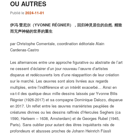
OU AUTRES
Publié le
2024-11-01
伊冯·雷尼尔（YVONNE RÉGNIER
），回归神灵居住的自然.
精致
而无声神秘的世界的重生
par Christophe Comentale, coordination éditoriale Alain
Cardenas-Castro
Les alternances entre une approche figurative ou abstraite de l’art
ne cessent d’éclairer d’un jour nouveau l’œuvre d’artistes
disparus et redécouverts lors d’une réapparition de leur création
sur le marché. Les œuvres sont alors livrées aux regards
multiples, entre l’indifférence et un intérêt exacerbé… Ainsi en
va-t-il des quelque deux mille dessins laissés par Yvonne Bilis
Régnier (1926-2017) et sa compagne Dominique Dalozo, disparue
en 2017. Un reflet entre les œuvres maniéristes peuplées de
créatures divines ou les dessins raffinés d’Hercules Seghers (ca
1590, Harleem – 1638, Amsterdam) et de Georges Rubel (1945,
Paris). Sans oublier pour autant des êtres inquiétants nés de
profondeurs et abysses proches de Johann Heinrich Füssli