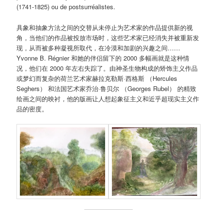
(1741-1825) ou de postsurréalistes.
具象和抽象方法之间的交替从未停止为艺术家的作品提供新的视
角，当他们的作品被投放市场时，这些艺术家已经消失并被重新发
现，从而被多种凝视所取代，在冷漠和加剧的兴趣之间……
Yvonne B. Régnier 和她的伴侣留下的 2000 多幅画就是这种情
况，他们在 2000 年左右失踪了。由神圣生物构成的矫饰主义作品
或梦幻而复杂的荷兰艺术家赫拉克勒斯·西格斯 （Hercules
Seghers） 和法国艺术家乔治·鲁贝尔 （Georges Rubel） 的精致
绘画之间的映衬，他的版画让人想起象征主义和近乎超现实主义作
品的密度。