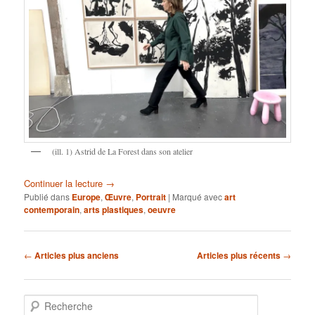
(ill. 1) Astrid de La Forest dans son atelier
Continuer la lecture
→
Publié dans
Europe
,
Œuvre
,
Portrait
|
Marqué avec
art
contemporain
,
arts plastiques
,
oeuvre
Navigation
←
Articles plus anciens
Articles plus récents
→
des
articles
R
e