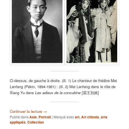
Ci-dessus, de gauche à droite. (ill. 1) Le chanteur de théâtre Mei
Lanfang (Pékin, 1894-1961) : (ill. 2) Mei Lanfang dans le rôle de
Xiang Yu dans
Les adieux de la concubine
[霸王別姬]
Continuer la lecture
→
Publié dans
Asie
,
Portrait
|
Marqué avec
art
,
Art chinois
,
arts
appliqués
,
Collection