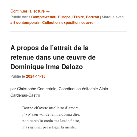
Continuer la lecture
→
Publié dans
Compte-rendu
,
Europe
,
Œuvre
,
Portrait
|
Marqué avec
art contemporain
,
Collection
,
exposition
,
oeuvre
A propos de l’attrait de la
retenue dans une œuvre de
Dominique Irma Dalozo
Publié le
2024-11-15
par Christophe Comentale, Coordination éditoriale Alain
Cardenas-Castro
Donne ch’avete intelletto d’amore,
i’ vo’ con voi de la mia donna dire,
non perch’io creda sua laude finire,
ma ragionar per isfogar la mente.