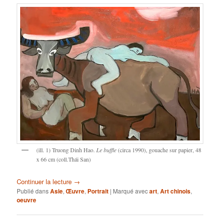
(ill. 1) Truong Dinh Hao.
Le buffle
(circa 1990), gouache sur papier, 48
x 66 cm (coll.Thái San)
Continuer la lecture
→
Publié dans
Asie
,
Œuvre
,
Portrait
|
Marqué avec
art
,
Art chinois
,
oeuvre