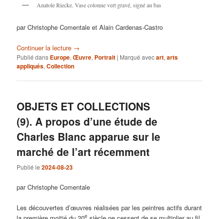
Anatole Riecke. Vase colonne vert gravé, signé au bas
par Christophe Comentale et Alain Cardenas-Castro
Continuer la lecture
→
Publié dans
Europe
,
Œuvre
,
Portrait
|
Marqué avec
art
,
arts
appliqués
,
Collection
OBJETS ET COLLECTIONS
(9). A propos d’une étude de
Charles Blanc apparue sur le
marché de l’art récemment
Publié le
2024-08-23
par Christophe Comentale
Les découvertes d’œuvres réalisées par les peintres actifs durant
e
la première moitié du 20
siècle ne cessent de se multiplier au fil