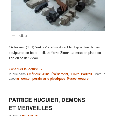
(ill. 1)
Ci-dessus. (ill. 1) Yerko Zlatar modulant la disposition de ces
sculptures en béton ; (ill. 2) Yerko Zlatar. La mise en place de
son dispositif vidéo.
Continuer la lecture
→
Publié dans
Amérique latine
,
Événement
,
Œuvre
,
Portrait
|
Marqué
avec
art contemporain
,
arts plastiques
,
Musée
,
oeuvre
PATRICE HUGUIER, DEMONS
ET MERVEILLES
Publié le
2024-11-23