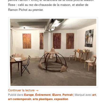
Rose : café au rez-de-chaussée de la maison, et atelier de
Ramon Pichot au premier.
Continuer la lecture
→
Publié dans
Europe
,
Événement
,
Œuvre
,
Portrait
|
Marqué avec
art
,
art contemporain
,
arts plastiques
,
exposition