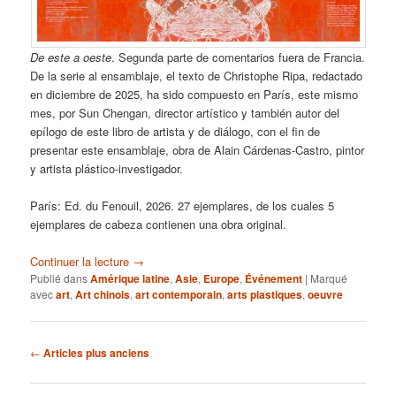
De este a oeste
. Segunda parte de comentarios fuera de Francia.
De la serie al ensamblaje, el texto de Christophe Ripa, redactado
en diciembre de 2025, ha sido compuesto en París, este mismo
mes, por Sun Chengan, director artístico y también autor del
epílogo de este libro de artista y de diálogo, con el fin de
presentar este ensamblaje, obra de Alain Cárdenas-Castro, pintor
y artista plástico-investigador.
París: Ed. du Fenouil, 2026. 27 ejemplares, de los cuales 5
ejemplares de cabeza contienen una obra original.
Continuer la lecture
→
Publié dans
Amérique latine
,
Asie
,
Europe
,
Événement
|
Marqué
avec
art
,
Art chinois
,
art contemporain
,
arts plastiques
,
oeuvre
Navigation
←
Articles plus anciens
des
articles