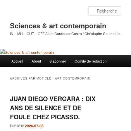
Aller
Aller
au
au
Rech
contenu
contenu
principal
secondaire
Sciences & art contemporain
IN – MH – OUT – OFF Alain Cardenas-Castro / Christophe Comentale
Menu
Accueil
About
S’abonner
Comité de rédaction
principal
ARCHIVES PAR MOT-CLÉ :
ART CONTEMPORAIN
JUAN DIEGO VERGARA : DIX
ANS DE SILENCE ET DE
FOULE CHEZ PICASSO.
Publié le
2026-07-08