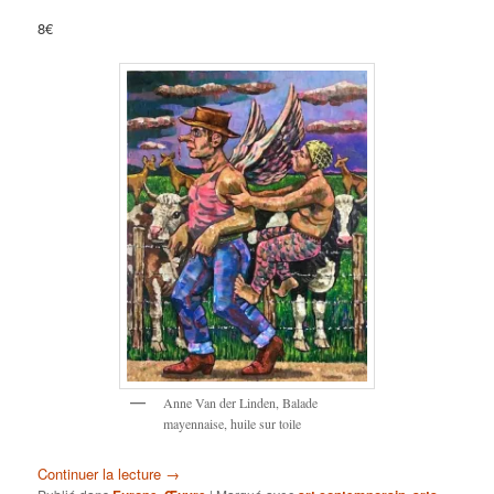
8€
Anne Van der Linden, Balade
mayennaise, huile sur toile
Continuer la lecture
→