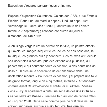
Exposition d’œuvres panoramiques et intimes
Espace d’exposition Couronnes. Galerie des AAB, 1 rue Francis
Picabia, Paris 20e, du mardi 3 sept.au lundi 13 sept. 2026.
Vernissage le 3 sept. dès 18h30. [L’anniversaire de l’artiste
tombe le 7 septembre] ; l’espace est ouvert du jeudi au
dimanche, de 14h à 19h
Juan Diego Vergara est un peintre de la ville, un peintre citadin,
qui avale les images séquentielles, celles de ses passions, la
musique, les groupes qui s’y adonnent. Ses œuvres ont, depuis
ses décennies d’activité, pris des dimensions plurielles, du
panoramique qui couronne toute exposition, à des centaines de
dessin. Il précise la spécificité de cet ensemble dans une
déclaration récente « Pour cette exposition, j’ai préparé une toile
de grand format, longue de cinq mètres, intitulée
« Autoportrait
comme agent de surveillance et visiteurs au Musée Picasso
Paris »
. J’y ai également ajouté une série de dessins intitulée
«
Les Visiteurs au Musée »
, réalisée tout au long de l’année 2025
et jusqu’en 2026. Cette série compte plus de 300 dessins, au
crayon sur papier, auxquels s’ajoutent d’autres œuvres