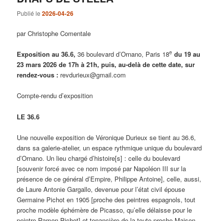
Publié le
2026-04-26
par Christophe Comentale
e
Exposition au 36.6,
36 boulevard d’Ornano, Paris 18
du 19 au
23 mars 2026 de 17h à 21h,
puis, au-delà de cette date, sur
rendez-vous :
revdurieux@gmail.com
Compte-rendu d’exposition
LE 36.6
Une nouvelle exposition de Véronique Durieux se tient au 36.6,
dans sa galerie-atelier, un espace rythmique unique du boulevard
d’Ornano. Un lieu chargé d’histoire[s] : celle du boulevard
[souvenir forcé avec ce nom imposé par Napoléon III sur la
présence de ce général d’Empire, Philippe Antoine], celle, aussi,
de Laure Antonie Gargallo, devenue pour l’état civil épouse
Germaine Pichot en 1905 [proche des peintres espagnols, tout
proche modèle éphémère de Picasso, qu’elle délaisse pour le
peintre Ramon Pichot] et tenancière de la toute proche Maison