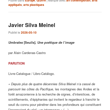
Publié dans
Europe
,
Œuvre
|
Marqué avec
art contemporain
,
arts
appliqués
,
arts plastiques
Javier Silva Meinel
Publié le
2026-05-10
Umbrales
[Seuils]
. Une poétique de l’image
par Alain Cardenas-Castro
PARUTION
Livre-Catalogue / Libro-Catálogo.
« Depuis plus de quatre décennies Silva Meinel n’a cessé de
parcourir les côtes du Pacifique,
les montagnes des Andes et la
forêt amazonienne à la recherche de signes, d’interstices, de
scintillements, d’épiphanies qui invitent le regardeur à franchir le
seuil du connu pour pénétrer dans les profondeurs qui constituent
l’inconscient du réel : un intermezzo » (…).