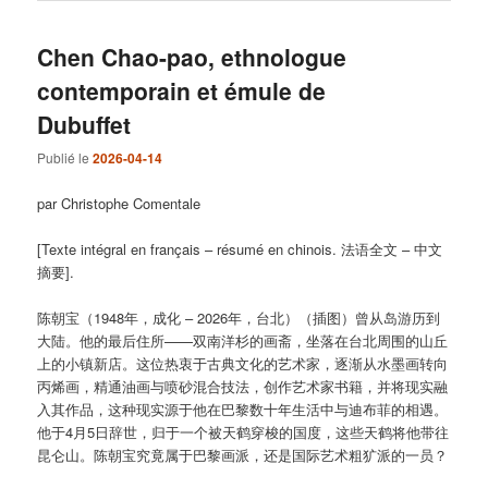
Chen Chao-pao, ethnologue
contemporain et émule de
Dubuffet
Publié le
2026-04-14
par Christophe Comentale
[Texte intégral en français – résumé en chinois. 法语全文 – 中文
摘要].
陈朝宝（1948年，成化 – 2026年，台北）（插图）曾从岛游历到
大陆。他的最后住所——双南洋杉的画斋，坐落在台北周围的山丘
上的小镇新店。这位热衷于古典文化的艺术家，逐渐从水墨画转向
丙烯画，精通油画与喷砂混合技法，创作艺术家书籍，并将现实融
入其作品，这种现实源于他在巴黎数十年生活中与迪布菲的相遇。
他于4月5日辞世，归于一个被天鹤穿梭的国度，这些天鹤将他带往
昆仑山。陈朝宝究竟属于巴黎画派，还是国际艺术粗犷派的一员？