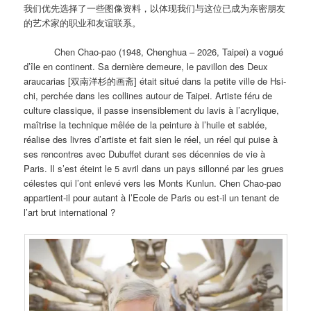
我们优先选择了一些图像资料，以体现我们与这位已成为亲密朋友
的艺术家的职业和友谊联系。
Chen Chao-pao (1948, Chenghua – 2026, Taipei) a vogué
d’île en continent. Sa dernière demeure, le pavillon des Deux
araucarias [双南洋杉的画斋] était situé dans la petite ville de Hsi-
chi, perchée dans les collines autour de Taipei. Artiste féru de
culture classique, il passe insensiblement du lavis à l’acrylique,
maîtrise la technique mêlée de la peinture à l’huile et sablée,
réalise des livres d’artiste et fait sien le réel, un réel qui puise à
ses rencontres avec Dubuffet durant ses décennies de vie à
Paris. Il s’est éteint le 5 avril dans un pays sillonné par les grues
célestes qui l’ont enlevé vers les Monts Kunlun. Chen Chao-pao
appartient-il pour autant à l’Ecole de Paris ou est-il un tenant de
l’art brut international ?