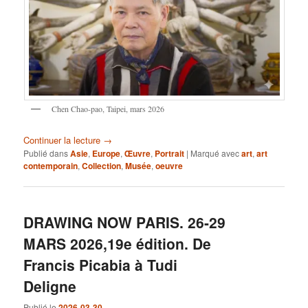
Chen Chao-pao, Taipei, mars 2026
Continuer la lecture
→
Publié dans
Asie
,
Europe
,
Œuvre
,
Portrait
|
Marqué avec
art
,
art
contemporain
,
Collection
,
Musée
,
oeuvre
DRAWING NOW PARIS. 26-29
MARS 2026,19e édition. De
Francis Picabia à Tudi
Deligne
Publié le
2026-03-30