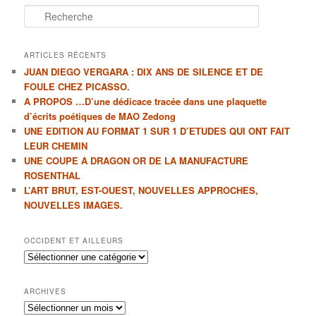
R
e
c
h
ARTICLES RÉCENTS
e
JUAN DIEGO VERGARA : DIX ANS DE SILENCE ET DE
r
FOULE CHEZ PICASSO.
c
A PROPOS …D’une dédicace tracée dans une plaquette
h
d’écrits poétiques de MAO Zedong
e
UNE EDITION AU FORMAT 1 SUR 1 D’ETUDES QUI ONT FAIT
LEUR CHEMIN
UNE COUPE A DRAGON OR DE LA MANUFACTURE
ROSENTHAL
L’ART BRUT, EST-OUEST, NOUVELLES APPROCHES,
NOUVELLES IMAGES.
OCCIDENT ET AILLEURS
Occident
et
ailleurs
ARCHIVES
Archives