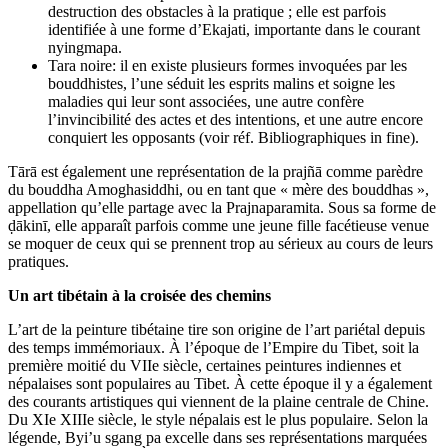
destruction des obstacles à la pratique ; elle est parfois
identifiée à une forme d’Ekajati, importante dans le courant
nyingmapa.
Tara noire: il en existe plusieurs formes invoquées par les
bouddhistes, l’une séduit les esprits malins et soigne les
maladies qui leur sont associées, une autre confère
l’invincibilité des actes et des intentions, et une autre encore
conquiert les opposants (voir réf. Bibliographiques in fine).
Tārā est également une représentation de la prajñā comme parèdre
du bouddha Amoghasiddhi, ou en tant que « mère des bouddhas »,
appellation qu’elle partage avec la Prajnaparamita. Sous sa forme de
ḍākinī, elle apparaît parfois comme une jeune fille facétieuse venue
se moquer de ceux qui se prennent trop au sérieux au cours de leurs
pratiques.
Un art tibétain à la croisée des chemins
L’art de la peinture tibétaine tire son origine de l’art pariétal depuis
des temps immémoriaux. À l’époque de l’Empire du Tibet, soit la
première moitié du VIIe siècle, certaines peintures indiennes et
népalaises sont populaires au Tibet. À cette époque il y a également
des courants artistiques qui viennent de la plaine centrale de Chine.
Du XIe XIIIe siècle, le style népalais est le plus populaire. Selon la
légende, Byi’u sgang pa excelle dans ses représentations marquées