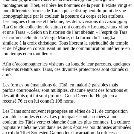
montagnes au Tibet, et libère les hommes de la peur. Il existe vingt et
une différentes formes de Taras qui se distinguent du point de vue
iconographique par la couleur, la posture du corps et les attributs.
Les langues chinoise et tibétaine, les deux versions du
Dazangjing
(La Grande collection de sutras) ont compris « Louanges aux vingt
et une Taras ». Selon un historien de l’art tibétain « l’esprit de Tara
est comme celui de la Vierge Marie, et la forme du Thangka
similaire à la croix christique. Tous libèrent la spiritualité du temple
et de l’église en construisant un lien de communication intérieure en
tout temps et en tout lieu ».
Afin d’accompagner les visiteurs au long de leur parcours, quelques
éléments relatifs aux Taras, ces divinités protectrices sont donnés ci-
après :
Les formes ou émanations de Tārā, en majorité paisibles mais
parfois courroucées, sont multiples, chacune ayant des fonctions et
des attributs qui lui sont propres. Gosh Devendra Hegde en a
recensé 76 et on lui connaît 108 noms.
Les Tārās sont souvent regroupées en séries de 21, de composition
variable selon les écoles. Les principales sont associées à une
couleur, les Tārās verte et blanche étant les plus connues. La culture
populaire tibétaine voit dans les deux épouses bouddhistes attribuées
au roi du Tibet Songsten Gampo leur incarnation, la princesse