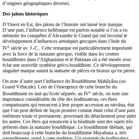
d’origines géographiques diverses.
Des jalons historiques
D’Ouest en Est, des jalons de l’histoire ont laissé leur marque.
D’une part, l’influence hellénique est parfois notable si l’on a en
mémoire les conquêtes d’Alexandre le Grand qui ont favorisé le
développement d’influences artistiques grecques dans l’Inde du
e
IV
siècle av. J.-C.. Cette remarque est particulièrement importante
avec la force de la statuaire grecque, visible dans les centres
bouddhistes dans l’Afghanistan et le Pakistan où a été menée avec
éclat une nouvelle synthèse gréco-bouddhiste. Ce développement
singulier marque autant la statuaire de pièces en bronze qu’en pierre.
On note d’autre part l’influence du Bouddhisme Mahâyâna (ou
Grand Véhicule). Lors de l’émergence de cette branche du
e
Bouddhisme en tant qu’école séparée, au IV
siècle, on note une
importance considérable du rôle des bodhisattvas, ces êtres
compatissants qui renoncent à leur propre accession au nirvāna, état
que l’on peut définir de façon positive comme étant celui d’une paix
intérieure totale et permanente, provenant du détachement pour aider
les autres. Ces êtres qui renoncent à la béatitude sont des sujets très
présents dans la statuaire bouddhique. Le bouddhisme tibétain, qui
doit beaucoup à cette branche du bouddhisme Mayahana a, très
naturellement, puisé à cette tradition. Un exemple de bodhisattva