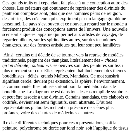
Ces grands traits ont cependant fait place à une conception autre des
choses. Les créateurs qui continuent de représenter des divinités du
panthéon complexe sont, plus que des hommes pétris de religion,
des artistes, des créateurs qui s’expriment par un langage graphique
personnel. Le pays s’est ouvert et ce nouveau regard sur le monde a
forcément produit des conceptions autres de l’univers. Une nouvelle
scène artistique est apparue qui permet aux artistes de voyager, de
regarder ailleurs, sur les spiritualités autres, sur des techniques
étrangères, sur des formes artistiques qui leur sont peu familières.
Ainsi, certains ont décidé de se tourner vers la reprise de modèles
traditionnels, peignant des thangkas, littéralement des «
choses
qu’on déroule, rouleau »
. Ces oeuvres sont des peintures sur tissu –
plus rarement sur cuir. Elles représentent habituellement des thèmes
bouddhistes : déités, grands Maîtres, Mandalas. Ce mot sanskrit
signifiant cercle, devient par extension, la sphère, l’environnement,
la communauté. Il est utilisé surtout pour la méditation dans le
bouddhisme. Le diagramme est dans tous les cas rempli de symboles
et peut être associé à une divinité. Certains mandalas, très élaborés et
codifiés, deviennent semi-figuratifs, semi-abstraits. D’autres
représentations picturales mettent en présence de scènes plus
profanes, voire des chartes de médecines et autres.
Il existe différentes techniques pour ces représentations, soit la
peinture, polychrome ou dorée sur fond noir, soit l’applique de tissus