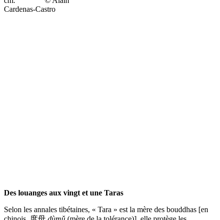
cm. © Alain
Cardenas-Castro
Des louanges aux vingt et une Taras
Selon les annales tibétaines, « Tara » est la mère des bouddhas [en
chinois, 度母
dùmǔ
(mère de la tolérance)], elle protège les