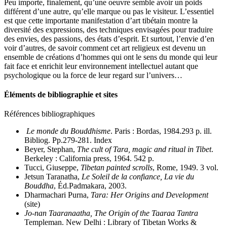
Peu importe, finalement, qu’une oeuvre semble avoir un poids
différent d’une autre, qu’elle marque ou pas le visiteur. L’essentiel
est que cette importante manifestation d’art tibétain montre la
diversité des expressions, des techniques envisagées pour traduire
des envies, des passions, des états d’esprit. Et surtout, l’envie d’en
voir d’autres, de savoir comment cet art religieux est devenu un
ensemble de créations d’hommes qui ont le sens du monde qui leur
fait face et enrichit leur environnement intellectuel autant que
psychologique ou la force de leur regard sur l’univers…
Éléments de bibliographie et sites
Références bibliographiques
Le monde du Bouddhisme
. Paris : Bordas, 1984.293 p. ill.
Bibliog. Pp.279-281. Index
Beyer, Stephan,
The cult of Tara, magic and ritual in Tibet
.
Berkeley : California press, 1964. 542 p.
Tucci, Giuseppe,
Tibetan painted scrolls
, Rome, 1949. 3 vol.
Jetsun Taranatha,
Le Soleil de la confiance, La vie du
Bouddha
, Éd.Padmakara, 2003.
Dharmachari Purna,
Tara: Her Origins and Development
(site)
Jo-nan Taaranaatha,
The Origin of the Taaraa Tantra
Templeman. New Delhi : Library of Tibetan Works &