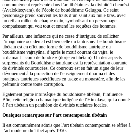
communément représenté dans l’art tibétain est la divinité Tchenrézi
(Avalokiteçvara), de l’école de bouddhisme Gelugpa. Ce saint
personnage prend souvent les traits d’un saint aux mille bras, avec
un œil au milieu de chaque main, symbolisant un personnage
compatissant qui voit tout et entend les requêtes des hommes.
Par ailleurs, une influence qui ne cesse d’intriguer, de solliciter
l’imaginaire occidental est bien celle du tantrisme. Le bouddhisme
tibétain est en effet une forme de bouddhisme tantrique ou
bouddhisme vajrayâna, d’après le motif courant du vajra, le
« diamant – coup de foudre » (dorje en tibétain). Un des aspects
surprenants du Bouddhisme tantrique est la représentation courante
de divinités courroucées. Ce courroux est en fait un signe de leur
dévouement à la protection de l’enseignement dharma et des
pratiques tantriques spécifiques en usage au monastère, afin de les
prémunir contre toute corruption.
Egalement partie intrinsèque du bouddhisme tibétain, l’influence
Bön, cette religion chamanique indigène de l’Himalaya, qui a donné
à l’art tibétain un panthéon de divinités tutélaires locales.
Quelques remarques sur l’art contemporain tibétain
Il est communément admis que l’art tibétain contemporain se réfère à
l’art moderne du Tibet après 1950.