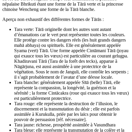
népalaise Bhrikuti étant une forme de la Tārā verte et la princesse
chinoise Wencheng une forme de la Tārā blanche.
Aperçu non exhaustif des différentes formes de Tārās :
Tara verte: Tārā originelle dont les autres sont autant
d’émanations car le vert peut représenter toutes les couleurs.
Elle protège contre les dangers réels (les huit grands dangers
mahā abhaya) ou spirituels. Elle est généralement appelée
Syama (vert) Tārā. Une forme appelée Cintāmani Tārā (joyau
qui exauce tous les vœux) est particulière au courant gelugpa.
Khadiravani Tārā (Tara de la forêt des tecks), apparue à
Nāgārjuna, est aussi assimilée à une protectrice de la
végétation. Sous le nom de Janguli, elle contrôle les serpents ;
il s’agit probablement de l’avatar d’une déesse locale.
Tara blanche: généralement appelée Sītā (belle) Tārā, elle
représente la compassion, la longévité, la guérison et la
sérénité ; la forme Cintācakra (roue qui exauce tous les vœux)
est particulièrement protectrice.
Tara rouge: elle représente la destruction de l’illusion, le
discernement et la transmutation du désir ; elle est parfois
assimilée à Kurukulla, priée par les laïcs pour obtenir le
pouvoir de persuasion [réf. nécessaire].
Tara jaune: richesse, prospérité assimilée à Vasundhara
Tara bleue: elle représente la transmutation de la colère et la