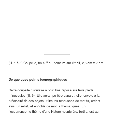
e
(ill. 1 à 5) Coupelle, fin 18
s., peinture sur émail, 2,5 cm x 7 cm
De quelques points iconographiques
Cette coupelle circulaire à bord bas repose sur trois pieds
minuscules (ill. 6). Elle aurait pu être banale : elle renvoie à la
préciosité de ces objets utilitaires rehaussés de motifs, créant
ainsi un relief, et enrichis de motifs thématiques. En
l’occurrence, le thème d’une Nature nourricière, fertile, est au