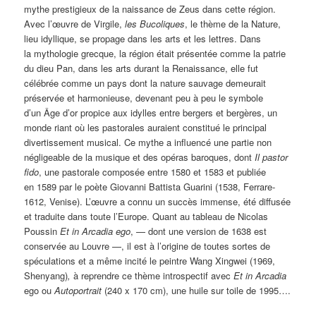
mythe prestigieux de la naissance de Zeus dans cette région.
Avec l’œuvre de Virgile,
les Bucoliques
, le thème de la Nature,
lieu idyllique, se propage dans les arts et les lettres. Dans
la mythologie grecque, la région était présentée comme la patrie
du dieu Pan, dans les arts durant la Renaissance, elle fut
célébrée comme un pays dont la nature sauvage demeurait
préservée et harmonieuse, devenant peu à peu le symbole
d’un Âge d’or propice aux idylles entre bergers et bergères, un
monde riant où les pastorales auraient constitué le principal
divertissement musical. Ce mythe a influencé une partie non
négligeable de la musique et des opéras baroques, dont
Il pastor
fido
, une pastorale composée entre 1580 et 1583 et publiée
en 1589 par le poète Giovanni Battista Guarini (1538, Ferrare-
1612, Venise). L’œuvre a connu un succès immense, été diffusée
et traduite dans toute l’Europe. Quant au tableau de Nicolas
Poussin
Et in Arcadia ego
, — dont une version de 1638 est
conservée au Louvre —, il est à l’origine de toutes sortes de
spéculations et a même incité le peintre Wang Xingwei (1969,
Shenyang)
,
à reprendre ce thème introspectif avec
Et in Arcadia
ego ou
Autoportrait
(240 x 170 cm), une huile sur toile de 1995….