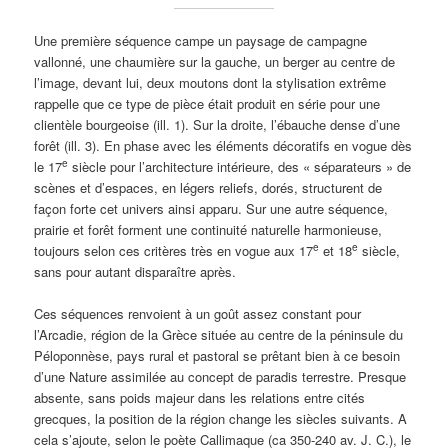
Une première séquence campe un paysage de campagne
vallonné, une chaumière sur la gauche, un berger au centre de
l’image, devant lui, deux moutons dont la stylisation extrême
rappelle que ce type de pièce était produit en série pour une
clientèle bourgeoise (ill. 1). Sur la droite, l’ébauche dense d’une
forêt (ill. 3). En phase avec les éléments décoratifs en vogue dès
e
le 17
siècle pour l’architecture intérieure, des « séparateurs » de
scènes et d’espaces, en légers reliefs, dorés, structurent de
façon forte cet univers ainsi apparu. Sur une autre séquence,
prairie et forêt forment une continuité naturelle harmonieuse,
e
e
toujours selon ces critères très en vogue aux 17
et 18
siècle,
sans pour autant disparaître après.
Ces séquences renvoient à un goût assez constant pour
l’Arcadie, région de la Grèce située au centre de la péninsule du
Péloponnèse, pays rural et pastoral se prêtant bien à ce besoin
d’une Nature assimilée au concept de paradis terrestre. Presque
absente, sans poids majeur dans les relations entre cités
grecques, la position de la région change les siècles suivants. A
cela s’ajoute, selon le poète Callimaque (ca 350-240 av. J. C.), le