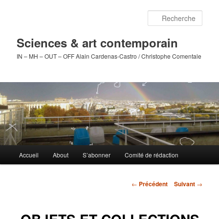
Aller
au
Rech
contenu
principal
Sciences & art contemporain
IN – MH – OUT – OFF Alain Cardenas-Castro / Christophe Comentale
Menu
Accueil
About
S’abonner
Comité de rédaction
principal
Navigation
←
Précédent
Suivant
→
des
articles