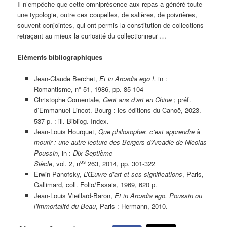
Il n’empêche que cette omniprésence aux repas a généré toute
une typologie, outre ces coupelles, de salières, de poivrières,
souvent conjointes, qui ont permis la constitution de collections
retraçant au mieux la curiosité du collectionneur …
Eléments bibliographiques
Jean-Claude Berchet,
Et in Arcadia ego !,
in :
Romantisme, n° 51,‎ 1986, pp. 85-104
Christophe Comentale,
Cent ans d’art en Chine
; préf.
d’Emmanuel Lincot. Bourg : les éditions du Canoë, 2023.
537 p. : ill. Bibliog. Index.
Jean-Louis Hourquet,
Que philosopher, c’est apprendre à
mourir
: une autre lecture des Bergers d’Arcadie de Nicolas
Poussin
, in :
Dix-Septième
os
Siècle
, vol. 2, n
263,‎ 2014, pp. 301-322
Erwin Panofsky,
L’Œuvre d’art et ses significations
, Paris,
Gallimard, coll. Folio/Essais, 1969, 620 p.
Jean-Louis Vieillard-Baron,
Et in Arcadia ego. Poussin ou
l’immortalité du Beau
, Paris : Hermann, 2010.