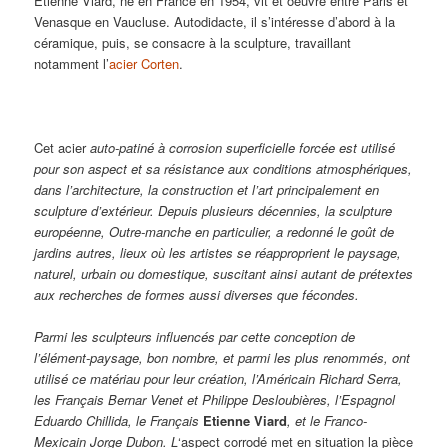
Etienne Viard, né en France en 1954, vit et oeuvre entre Paris et
Venasque en Vaucluse. Autodidacte, il s’intéresse d’abord à la
céramique, puis, se consacre à la sculpture, travaillant
notamment l’
acier Corten
.
Cet acier
auto-patiné à corrosion superficielle forcée est utilisé
pour son aspect et sa résistance aux conditions atmosphériques,
dans l’architecture, la construction et l’art principalement en
sculpture d’extérieur. Depuis plusieurs décennies, la sculpture
européenne, Outre-manche en particulier, a redonné le goût de
jardins autres, lieux où les artistes se réapproprient le paysage,
naturel, urbain ou domestique, suscitant ainsi autant de prétextes
aux recherches de formes aussi diverses que fécondes.
Parmi les sculpteurs influencés par cette conception de
l’élément-paysage, bon nombre, et parmi les plus renommés, ont
utilisé ce matériau pour leur création, l’Américain Richard Serra,
les Français Bernar Venet et Philippe Desloubières, l’Espagnol
Eduardo Chillida, le Français
Etienne Viard
, et le Franco-
Mexicain Jorge Dubon. L
‘aspect corrodé met en situation la pièce