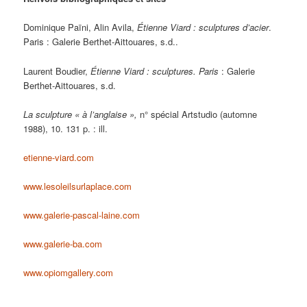
Dominique Païni, Alin Avila,
Étienne Viard : sculptures d’acier
.
Paris : Galerie Berthet-Aittouares, s.d..
Laurent Boudier,
Étienne Viard : sculptures
. Paris
: Galerie
Berthet-Aittouares, s.d.
La sculpture « à l’anglaise »,
n° spécial Artstudio (automne
1988), 10. 131 p. : ill.
etienne-viard.com
www.lesoleilsurlaplace.com
www.galerie-pascal-laine.com
www.galerie-ba.com
www.opiomgallery.com