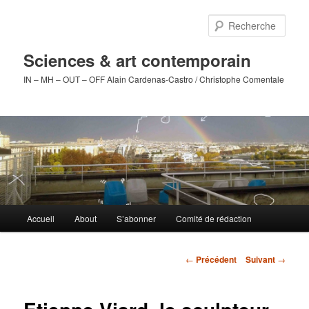
Aller
au
Rech
contenu
principal
Sciences & art contemporain
IN – MH – OUT – OFF Alain Cardenas-Castro / Christophe Comentale
Menu
Accueil
About
S’abonner
Comité de rédaction
principal
Navigation
←
Précédent
Suivant
→
des
articles