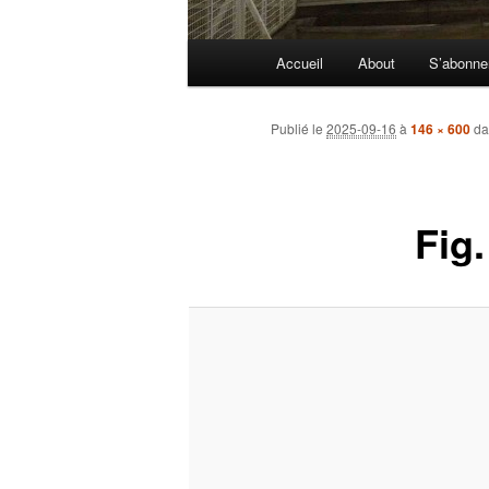
Menu
Accueil
About
S’abonne
principal
Publié le
2025-09-16
à
146 × 600
da
Fig