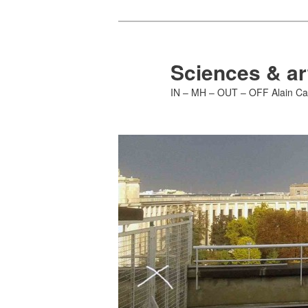
Aller
au
contenu
Sciences & ar
principal
IN – MH – OUT – OFF Alain Ca